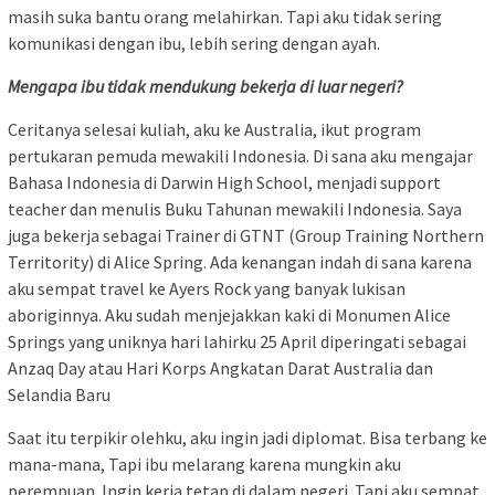
masih suka bantu orang melahirkan. Tapi aku tidak sering
komunikasi dengan ibu, lebih sering dengan ayah.
Mengapa ibu tidak mendukung bekerja di luar negeri?
Ceritanya selesai kuliah, aku ke Australia, ikut program
pertukaran pemuda mewakili Indonesia. Di sana aku mengajar
Bahasa Indonesia di Darwin High School, menjadi support
teacher dan menulis Buku Tahunan mewakili Indonesia. Saya
juga bekerja sebagai Trainer di GTNT (Group Training Northern
Territority) di Alice Spring. Ada kenangan indah di sana karena
aku sempat travel ke Ayers Rock yang banyak lukisan
aboriginnya. Aku sudah menjejakkan kaki di Monumen Alice
Springs yang uniknya hari lahirku 25 April diperingati sebagai
Anzaq Day atau Hari Korps Angkatan Darat Australia dan
Selandia Baru
Saat itu terpikir olehku, aku ingin jadi diplomat. Bisa terbang ke
mana-mana, Tapi ibu melarang karena mungkin aku
perempuan. Ingin kerja tetap di dalam negeri. Tapi aku sempat