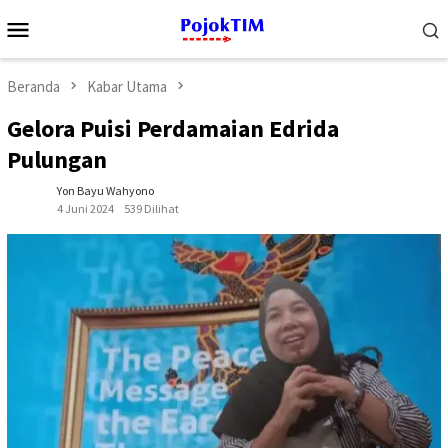
Loncat
Menu
ke
Mobile
konten
Beranda
Kabar Utama
Gelora Puisi Perdamaian Edrida
Pulungan
Yon Bayu Wahyono
4 Juni 2024
539 Dilihat