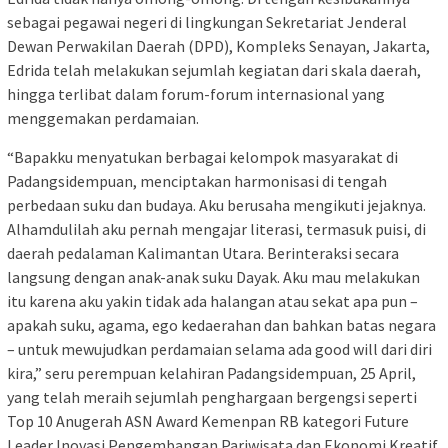
sebagai pegawai negeri di lingkungan Sekretariat Jenderal
Dewan Perwakilan Daerah (DPD), Kompleks Senayan, Jakarta,
Edrida telah melakukan sejumlah kegiatan dari skala daerah,
hingga terlibat dalam forum-forum internasional yang
menggemakan perdamaian.
“Bapakku menyatukan berbagai kelompok masyarakat di
Padangsidempuan, menciptakan harmonisasi di tengah
perbedaan suku dan budaya. Aku berusaha mengikuti jejaknya.
Alhamdulilah aku pernah mengajar literasi, termasuk puisi, di
daerah pedalaman Kalimantan Utara. Berinteraksi secara
langsung dengan anak-anak suku Dayak. Aku mau melakukan
itu karena aku yakin tidak ada halangan atau sekat apa pun –
apakah suku, agama, ego kedaerahan dan bahkan batas negara
– untuk mewujudkan perdamaian selama ada good will dari diri
kira,” seru perempuan kelahiran Padangsidempuan, 25 April,
yang telah meraih sejumlah penghargaan bergengsi seperti
Top 10 Anugerah ASN Award Kemenpan RB kategori Future
Leader Inovasi Pengembangan Pariwisata dan Ekonomi Kreatif