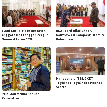
Yusuf Susilo: Pengangkatan
DKJ Resmi Dikukuhkan,
Anggota DKJ Langgar Pergub
Kontroversi Komposisi Komite
Nomor 4 Tahun 2020
Belum Usai
Manggung di TIM, DKKT
Tegaskan Tegal Kota Pecinta
Sastra
Puisi dan Makna Sebuah
Peradaban