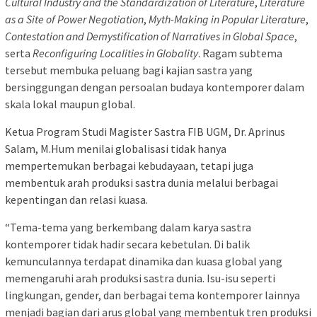
Cultural Industry and the Standardization of Literature
,
Literature
as a Site of Power Negotiation
,
Myth-Making in Popular Literature
,
Contestation and Demystification of Narratives in Global Space
,
serta
Reconfiguring Localities in Globality
. Ragam subtema
tersebut membuka peluang bagi kajian sastra yang
bersinggungan dengan persoalan budaya kontemporer dalam
skala lokal maupun global.
Ketua Program Studi Magister Sastra FIB UGM, Dr. Aprinus
Salam, M.Hum menilai globalisasi tidak hanya
mempertemukan berbagai kebudayaan, tetapi juga
membentuk arah produksi sastra dunia melalui berbagai
kepentingan dan relasi kuasa.
“Tema-tema yang berkembang dalam karya sastra
kontemporer tidak hadir secara kebetulan. Di balik
kemunculannya terdapat dinamika dan kuasa global yang
memengaruhi arah produksi sastra dunia. Isu-isu seperti
lingkungan, gender, dan berbagai tema kontemporer lainnya
menjadi bagian dari arus global yang membentuk tren produksi