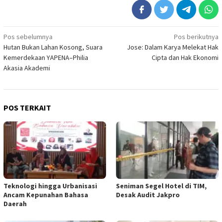
Navigasi
Pos sebelumnya
Pos berikutnya
Hutan Bukan Lahan Kosong, Suara
Jose: Dalam Karya Melekat Hak
pos
Kemerdekaan YAPENA–Philia
Cipta dan Hak Ekonomi
Akasia Akademi
POS TERKAIT
Teknologi hingga Urbanisasi
Seniman Segel Hotel di TIM,
Ancam Kepunahan Bahasa
Desak Audit Jakpro
Daerah