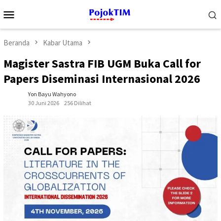
Loncat
Menu
ke
Mobile
konten
Beranda
Kabar Utama
Magister Sastra FIB UGM Buka Call for
Papers Diseminasi Internasional 2026
Yon Bayu Wahyono
30 Juni 2026
256 Dilihat