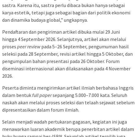
sastra. Karena itu, sastra perlu dibaca bukan hanya sebagai
karya estetik, tetapi juga sebagai bagian dari politik ekonomi
dan dinamika budaya global,” ungkapnya.
Pendaftaran dan pengiriman artikel dibuka mulai 29 Juni
hingga 4 September 2026. Selanjutnya, artikel akan melalui
proses
peer review
pada 5–26 September, pengumuman hasil
seleksi pada 28 September, revisi artikel hingga 5 Oktober, dan
pengumpulan bahan presentasi pada 26 Oktober. Forum
diseminasi internasional akan dilaksanakan pada 4 November
2026.
Peserta diminta mengirimkan artikel ilmiah berbahasa Inggris
dalam bentuk
full paper
sepanjang 5.000–7.000 kata. Seluruh
naskah akan melalui proses seleksi dan telaah sejawat sebelum
dipresentasikan dalam forum ilmiah.
Selain menjadi wadah pertukaran gagasan, kegiatan ini juga
menawarkan luaran akademik berupa penerbitan artikel dalam
buku bunga rampai ber-ISBN. Sejumlah artikel terpilih juga