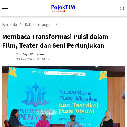
Loncat
Menu
ke
Mobile
konten
Beranda
Kabar Tetangga
Membaca Transformasi Puisi dalam
Film, Teater dan Seni Pertunjukan
Yon Bayu Wahyono
30 Juni 2026
86 Dilihat