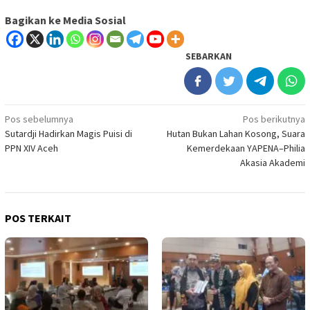
Bagikan ke Media Sosial
SEBARKAN
Navigasi
Pos sebelumnya
Pos berikutnya
Sutardji Hadirkan Magis Puisi di
Hutan Bukan Lahan Kosong, Suara
pos
PPN XIV Aceh
Kemerdekaan YAPENA–Philia
Akasia Akademi
POS TERKAIT