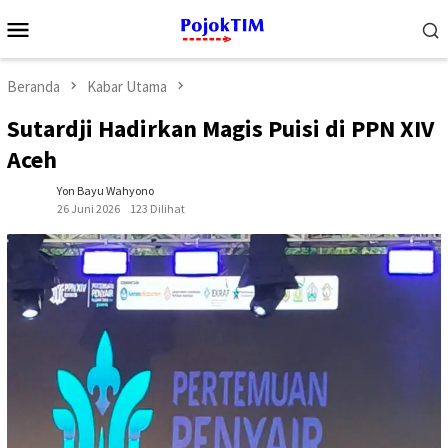
Loncat
Menu
ke
Mobile
konten
Beranda
Kabar Utama
Sutardji Hadirkan Magis Puisi di PPN XIV
Aceh
Yon Bayu Wahyono
26 Juni 2026
123 Dilihat