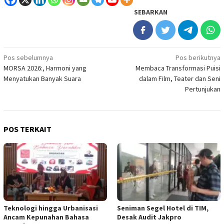
SEBARKAN
Navigasi
Pos sebelumnya
Pos berikutnya
MORSA 2026:, Harmoni yang
Membaca Transformasi Puisi
pos
Menyatukan Banyak Suara
dalam Film, Teater dan Seni
Pertunjukan
POS TERKAIT
Teknologi hingga Urbanisasi
Seniman Segel Hotel di TIM,
Ancam Kepunahan Bahasa
Desak Audit Jakpro