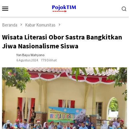
Loncat
Menu
ke
Mobile
konten
Beranda
Kabar Komunitas
Wisata Literasi Obor Sastra Bangkitkan
Jiwa Nasionalisme Siswa
Yon Bayu Wahyono
6 Agustus 2024
779 Dilihat