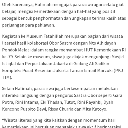
Oleh karenanya, Halimah mengajak para siswa agar selalu giat
belajar, mengisi kemerdekaan dengan hal-hal yang positif
sebagai bentuk penghormatan dan ungkapan terima kasih atas
perjuangan para pahlawan.
Kegiatan ke Museum Fatahillah merupakan bagian dari wisata
literasi hasil kolaborasi Obor Sastra dengan Mts Alhidayah
Pondok Melati dalam rangka menyambut HUT Kemerdekaan RI
ke-79. Selain ke museum, siswa juga diajak mengunjungi Masjid
Istiqlal dan Perpustakaan Jakarta di Gedung Ali Sadikin
kompleks Pusat Kesenian Jakarta Taman Ismail Marzuki (PKJ
TIM).
Selain Halimah, para siswa juga berkesempatan melakukan
interaksi langsung dengan pengurus Sastra Obor seperti Gara
Putra, Rini Intama, Eki Thadan, Tutut, Rini Rayahbi, Dyah
Kencono Puspito Dewi, Rissa Churria dan Mita Katoyo.
“Wisata literasi yang kita kaitkan dengan momentum hari
kemerdekaan ini bertujuan mengajak siswa aktif berinteraksi,