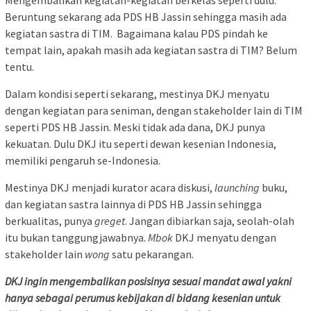
Mengembalikan kegiatan-kegiatan berkelas seperti dulu.
Beruntung sekarang ada PDS HB Jassin sehingga masih ada
kegiatan sastra di TIM. Bagaimana kalau PDS pindah ke
tempat lain, apakah masih ada kegiatan sastra di TIM? Belum
tentu.
Dalam kondisi seperti sekarang, mestinya DKJ menyatu
dengan kegiatan para seniman, dengan stakeholder lain di TIM
seperti PDS HB Jassin. Meski tidak ada dana, DKJ punya
kekuatan. Dulu DKJ itu seperti dewan kesenian Indonesia,
memiliki pengaruh se-Indonesia.
Mestinya DKJ menjadi kurator acara diskusi,
launching
buku,
dan kegiatan sastra lainnya di PDS HB Jassin sehingga
berkualitas, punya
greget
. Jangan dibiarkan saja, seolah-olah
itu bukan tanggungjawabnya.
Mbok
DKJ menyatu dengan
stakeholder lain
wong
satu pekarangan.
DKJ ingin mengembalikan posisinya sesuai mandat awal yakni
hanya sebagai perumus kebijakan di bidang kesenian untuk