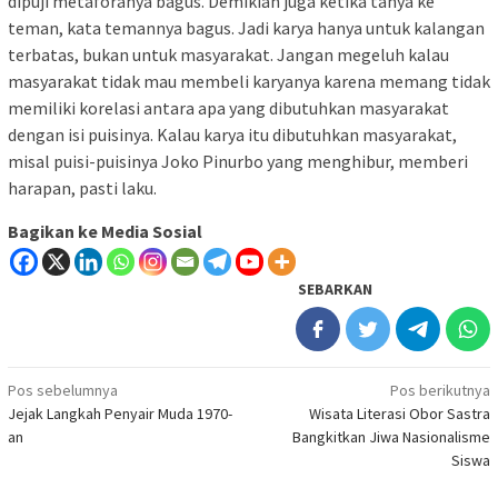
dipuji metaforanya bagus. Demikian juga ketika tanya ke
teman, kata temannya bagus. Jadi karya hanya untuk kalangan
terbatas, bukan untuk masyarakat. Jangan megeluh kalau
masyarakat tidak mau membeli karyanya karena memang tidak
memiliki korelasi antara apa yang dibutuhkan masyarakat
dengan isi puisinya. Kalau karya itu dibutuhkan masyarakat,
misal puisi-puisinya Joko Pinurbo yang menghibur, memberi
harapan, pasti laku.
Bagikan ke Media Sosial
SEBARKAN
Navigasi
Pos sebelumnya
Pos berikutnya
Jejak Langkah Penyair Muda 1970-
Wisata Literasi Obor Sastra
pos
an
Bangkitkan Jiwa Nasionalisme
Siswa