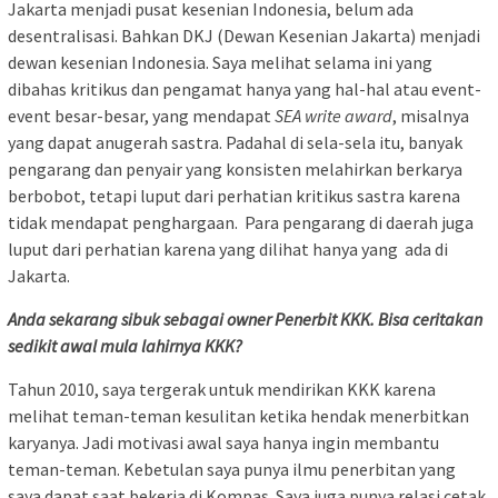
Jakarta menjadi pusat kesenian Indonesia, belum ada
desentralisasi. Bahkan DKJ (Dewan Kesenian Jakarta) menjadi
dewan kesenian Indonesia. Saya melihat selama ini yang
dibahas kritikus dan pengamat hanya yang hal-hal atau event-
event besar-besar, yang mendapat
SEA
write award
, misalnya
yang dapat anugerah sastra. Padahal di sela-sela itu, banyak
pengarang dan penyair yang konsisten melahirkan berkarya
berbobot, tetapi luput dari perhatian kritikus sastra karena
tidak mendapat penghargaan. Para pengarang di daerah juga
luput dari perhatian karena yang dilihat hanya yang ada di
Jakarta.
Anda sekarang sibuk sebagai owner Penerbit KKK. Bisa ceritakan
sedikit awal mula lahirnya KKK?
Tahun 2010, saya tergerak untuk mendirikan KKK karena
melihat teman-teman kesulitan ketika hendak menerbitkan
karyanya. Jadi motivasi awal saya hanya ingin membantu
teman-teman. Kebetulan saya punya ilmu penerbitan yang
saya dapat saat bekerja di Kompas. Saya juga punya relasi cetak