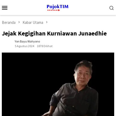
Loncat
Menu
ke
Mobile
konten
Beranda
Kabar Utama
Jejak Kegigihan Kurniawan Junaedhie
Yon Bayu Wahyono
5 Agustus 2024
1878 Dilihat