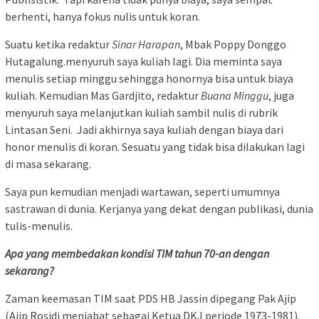
berhenti, hanya fokus nulis untuk koran.
Suatu ketika redaktur
Sinar Harapan
, Mbak Poppy Donggo
Hutagalung.menyuruh saya kuliah lagi. Dia meminta saya
menulis setiap minggu sehingga honornya bisa untuk biaya
kuliah. Kemudian Mas Gardjito, redaktur
Buana Minggu
, juga
menyuruh saya melanjutkan kuliah sambil nulis di rubrik
Lintasan Seni. Jadi akhirnya saya kuliah dengan biaya dari
honor menulis di koran. Sesuatu yang tidak bisa dilakukan lagi
di masa sekarang.
Saya pun kemudian menjadi wartawan, seperti umumnya
sastrawan di dunia. Kerjanya yang dekat dengan publikasi, dunia
tulis-menulis.
Apa yang membedakan kondisi TIM tahun 70-an dengan
sekarang?
Zaman keemasan TIM saat PDS HB Jassin dipegang Pak Ajip
(Ajip Rosidi menjabat sebagai Ketua DKJ periode 1973-1981).